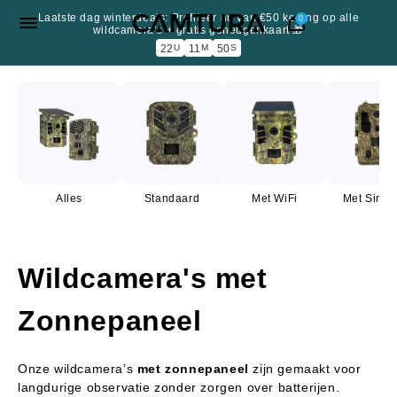
Meteen naar de
Laatste dag winterdeals: Profiteer nu van €50 korting op alle
0
content
wildcamera’s + gratis geheugenkaart 🎁
22
U
11
M
50
S
Alles
Standaard
Met WiFi
Met Simka
Wildcamera's met
Zonnepaneel
Onze wildcamera’s
met
zonnepaneel
zijn gemaakt voor
langdurige observatie zonder zorgen over batterijen.